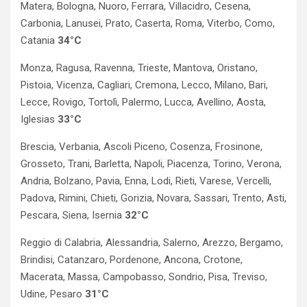
Matera, Bologna, Nuoro, Ferrara, Villacidro, Cesena,
Carbonia, Lanusei, Prato, Caserta, Roma, Viterbo, Como,
Catania
34°C
Monza, Ragusa, Ravenna, Trieste, Mantova, Oristano,
Pistoia, Vicenza, Cagliari, Cremona, Lecco, Milano, Bari,
Lecce, Rovigo, Tortolì, Palermo, Lucca, Avellino, Aosta,
Iglesias
33°C
Brescia, Verbania, Ascoli Piceno, Cosenza, Frosinone,
Grosseto, Trani, Barletta, Napoli, Piacenza, Torino, Verona,
Andria, Bolzano, Pavia, Enna, Lodi, Rieti, Varese, Vercelli,
Padova, Rimini, Chieti, Gorizia, Novara, Sassari, Trento, Asti,
Pescara, Siena, Isernia
32°C
Reggio di Calabria, Alessandria, Salerno, Arezzo, Bergamo,
Brindisi, Catanzaro, Pordenone, Ancona, Crotone,
Macerata, Massa, Campobasso, Sondrio, Pisa, Treviso,
Udine, Pesaro
31°C