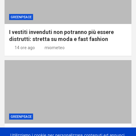
GREENPEACE
I vestiti invenduti non potranno più essere
distrutti: stretta su moda e fast fashion
14 ore ago
miometeo
GREENPEACE
Ponte sullo Stretto, associazioni: no
Utilizziamo i cookie per personalizzare contenuti ed annunci,