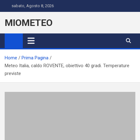
Skip
sabato, Agosto 8, 2026
to
content
MIOMETEO
Home
Prima Pagina
Meteo Italia, caldo ROVENTE, obiettivo 40 gradi. Temperature
previste