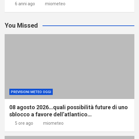
6 anni ago
miometeo
You Missed
PREVISIONI METEO OGGI
08 agosto 2026…quali possibilità future di uno
sblocco a favore dell’atlantico…
5 ore ago
miometeo