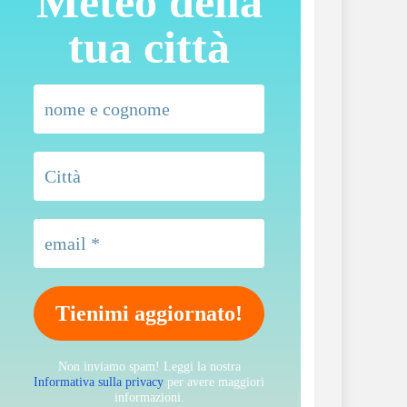
Meteo della
tua città
Non inviamo spam! Leggi la nostra
Informativa sulla privacy
per avere maggiori
informazioni.