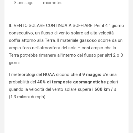
8 anni ago
miometeo
IL VENTO SOLARE CONTINUA A SOFFIARE: Per il 4 ° giorno
consecutivo, un flusso di vento solare ad alta velocità
soffia attorno alla Terra. Il materiale gassoso scorre da un
ampio foro nell’atmosfera del sole – così ampio che la
Terra potrebbe rimanere all’interno del flusso per altri 2 o 3
giorni.
I meteorologi del NOAA dicono che i
l 9 maggio
c’è una
probabilità del
40% di tempeste geomagnetiche
polari
quando la velocità del vento solare supera i
600 km / s
(1,3 milioni di mph).