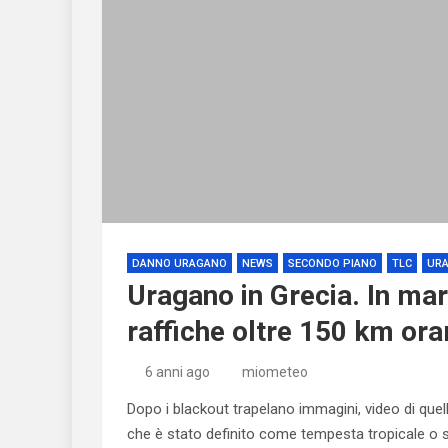
DANNO URAGANO
NEWS
SECONDO PIANO
TLC
URA
Uragano in Grecia. In ma
raffiche oltre 150 km ora
6 anni ago
miometeo
Dopo i blackout trapelano immagini, video di quell
che è stato definito come tempesta tropicale o s