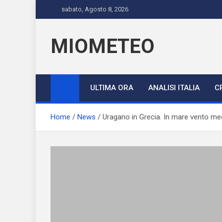
Skip
sabato, Agosto 8, 2026
to
content
MIOMETEO
ULTIMA ORA
ANALISI ITALIA
C
Home
News
Uragano in Grecia. In mare vento med