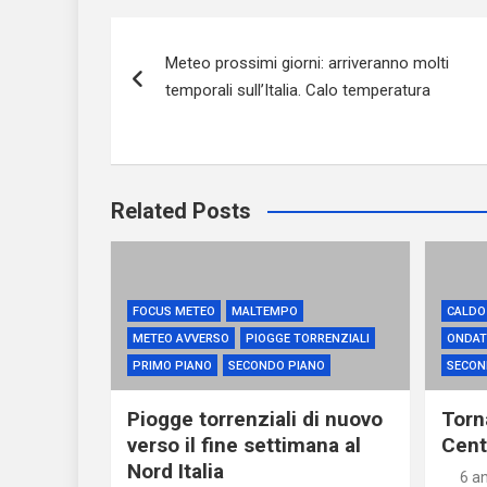
Navigazione
Meteo prossimi giorni: arriveranno molti
articoli
temporali sull’Italia. Calo temperatura
Related Posts
FOCUS METEO
MALTEMPO
CALDO
METEO AVVERSO
PIOGGE TORRENZIALI
ONDAT
PRIMO PIANO
SECONDO PIANO
SECON
Piogge torrenziali di nuovo
Torna
verso il fine settimana al
Centr
Nord Italia
6 a