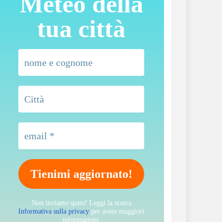
Meteo della
tua città
Non inviamo spam! Leggi la nostra
Informativa sulla privacy
per avere maggiori
informazioni.