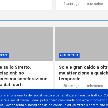
6 anni ago
miometeo
PEACE
ANALISI ITALIA
 sullo Stretto,
Sole e gran caldo a olt
ciazioni: no
ma attenzione a qualc
ennesima accelerazione
temporale
 dati certi
20 ore ago
miometeo
re ago
miometeo
nire funzionalità dei social media e per analizzare il nostro traffico. Con
licità e social media, i quali potrebbero combinarle con altre informazioni
vizi. Acconsenta ai nostri cookie se continua ad utilizzare il nostro sito 