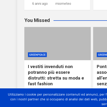
6 anni ago
miometeo
You Missed
GREENPEACE
GREEN
I vestiti invenduti non
Ponte
potranno più essere
asso
distrutti: stretta su moda e
all’
fast fashion
senza
4 ore ago
miometeo
4 o
Utilizziamo i cookie per personalizzare contenuti ed annunci, per for
con i nostri partner che si occupano di analisi dei dati web, pubb
ser