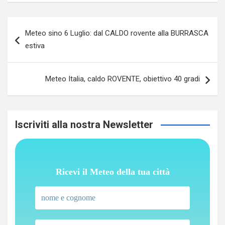
Navigazione
Meteo sino 6 Luglio: dal CALDO rovente alla BURRASCA
articoli
estiva
Meteo Italia, caldo ROVENTE, obiettivo 40 gradi
Iscriviti alla nostra Newsletter
Ricevi il Meteo della tua città