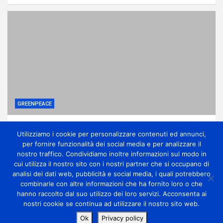
GREENPEACE
Come una potente lobby ha affossato le
Utilizziamo i cookie per personalizzare contenuti ed annunci,
riforme sui pesticidi
per fornire funzionalità dei social media e per analizzare il
1 giorno ago
miometeo
nostro traffico. Condividiamo inoltre informazioni sul modo in
cui utilizza il nostro sito con i nostri partner che si occupano di
analisi dei dati web, pubblicità e social media, i quali potrebbero
combinarle con altre informazioni che ha fornito loro o che
hanno raccolto dal suo utilizzo dei loro servizi. Acconsenta ai
nostri cookie se continua ad utilizzare il nostro sito web.
Copyright Miometeo © All rights reserved | Theme by
Ok
Privacy policy
MantraBrain