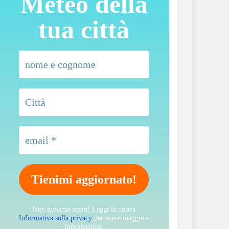
Meteo della
tua città
Non inviamo spam! Leggi la nostra
Informativa sulla privacy
per avere maggiori
informazioni.