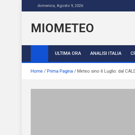
Skip
domenica, Agosto 9, 2026
to
content
MIOMETEO
ULTIMA ORA
ANALISI ITALIA
C
Home
Prima Pagina
Meteo sino 6 Luglio: dal CA