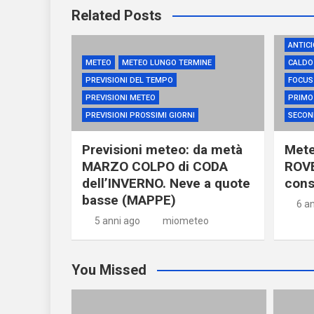
Related Posts
ALTA P
ANTIC
METEO
METEO LUNGO TERMINE
CALDO 
PREVISIONI DEL TEMPO
FOCUS
PREVISIONI METEO
PRIMO
PREVISIONI PROSSIMI GIORNI
SECON
Previsioni meteo: da metà
Mete
MARZO COLPO di CODA
ROVE
dell’INVERNO. Neve a quote
con
basse (MAPPE)
6 a
5 anni ago
miometeo
You Missed