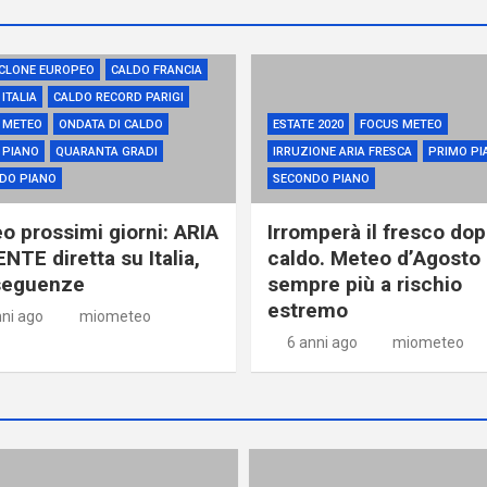
RESSIONE AFRICANA
ICLONE EUROPEO
CALDO FRANCIA
ITALIA
CALDO RECORD PARIGI
 METEO
ONDATA DI CALDO
ESTATE 2020
FOCUS METEO
 PIANO
QUARANTA GRADI
IRRUZIONE ARIA FRESCA
PRIMO PI
DO PIANO
SECONDO PIANO
o prossimi giorni: ARIA
Irromperà il fresco dopo
NTE diretta su Italia,
caldo. Meteo d’Agosto
seguenze
sempre più a rischio
estremo
nni ago
miometeo
6 anni ago
miometeo