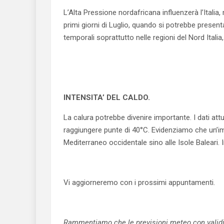
L’Alta Pressione nordafricana influenzerà l’Italia
primi giorni di Luglio, quando si potrebbe presen
temporali soprattutto nelle regioni del Nord Ital
INTENSITA’ DEL CALDO.
La calura potrebbe divenire importante. I dati attu
raggiungere punte di 40°C. Evidenziamo che un’im
Mediterraneo occidentale sino alle Isole Baleari.
Vi aggiorneremo con i prossimi appuntamenti.
Rammentiamo che le previsioni meteo con validità