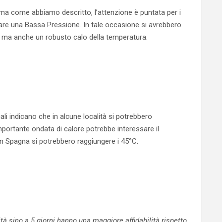
, ma come abbiamo descritto, l’attenzione è puntata per i
tare una Bassa Pressione. In tale occasione si avrebbero
ia, ma anche un robusto calo della temperatura.
ali indicano che in alcune località si potrebbero
portante ondata di calore potrebbe interessare il
 In Spagna si potrebbero raggiungere i 45°C.
 sino a 5 giorni hanno una maggiore affidabilità rispetto