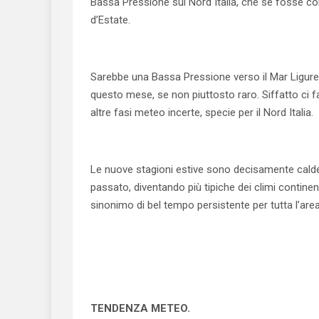
Bassa Pressione sul Nord Italia, che se fosse c
d’Estate.
Sarebbe una Bassa Pressione verso il Mar Ligure
questo mese, se non piuttosto raro. Siffatto ci f
altre fasi meteo incerte, specie per il Nord Italia.
Le nuove stagioni estive sono decisamente calde
passato, diventando più tipiche dei climi contine
sinonimo di bel tempo persistente per tutta l’area
TENDENZA METEO.