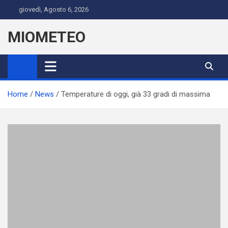
Skip
giovedì, Agosto 6, 2026
to
content
MIOMETEO
Home
News
Temperature di oggi, già 33 gradi di massima