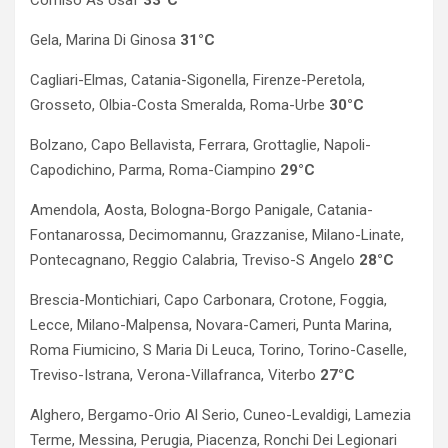
Comiso As Usaf
33°C
Gela, Marina Di Ginosa
31°C
Cagliari-Elmas, Catania-Sigonella, Firenze-Peretola,
Grosseto, Olbia-Costa Smeralda, Roma-Urbe
30°C
Bolzano, Capo Bellavista, Ferrara, Grottaglie, Napoli-
Capodichino, Parma, Roma-Ciampino
29°C
Amendola, Aosta, Bologna-Borgo Panigale, Catania-
Fontanarossa, Decimomannu, Grazzanise, Milano-Linate,
Pontecagnano, Reggio Calabria, Treviso-S Angelo
28°C
Brescia-Montichiari, Capo Carbonara, Crotone, Foggia,
Lecce, Milano-Malpensa, Novara-Cameri, Punta Marina,
Roma Fiumicino, S Maria Di Leuca, Torino, Torino-Caselle,
Treviso-Istrana, Verona-Villafranca, Viterbo
27°C
Alghero, Bergamo-Orio Al Serio, Cuneo-Levaldigi, Lamezia
Terme, Messina, Perugia, Piacenza, Ronchi Dei Legionari