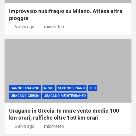
Improvviso nubifragio su Milano. Attesa altra
pioggia
6 anni ago
miometeo
DANNO URAGANO
NEWS
SECONDO PIANO
TLC
URAGANO GRECIA
URAGANO MEDITERRANEO
Uragano in Grecia. In mare vento medio 100
km orari, raffiche oltre 150 km orari
6 anni ago
miometeo