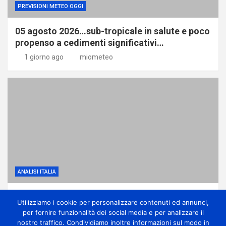
PREVISIONI METEO OGGI
05 agosto 2026…sub-tropicale in salute e poco
propenso a cedimenti significativi…
1 giorno ago
miometeo
ANALISI ITALIA
Dominio dell’anticiclone africano ma con
Utilizziamo i cookie per personalizzare contenuti ed annunci,
qualche temporale di calore
per fornire funzionalità dei social media e per analizzare il
1 giorno ago
miometeo
nostro traffico. Condividiamo inoltre informazioni sul modo in