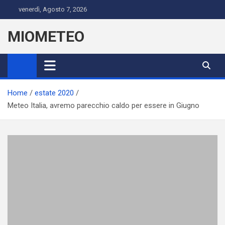
Skip
venerdì, Agosto 7, 2026
to
content
MIOMETEO
Home
estate 2020
Meteo Italia, avremo parecchio caldo per essere in Giugno