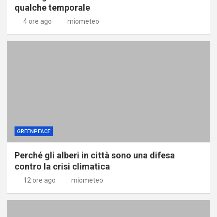
qualche temporale
4 ore ago
miometeo
GREENPEACE
Perché gli alberi in città sono una difesa
contro la crisi climatica
12 ore ago
miometeo