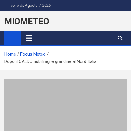
Skip
venerdì, Agosto 7, 2026
to
content
MIOMETEO
Home
Focus Meteo
Dopo il CALDO nubifragi e grandine al Nord Italia