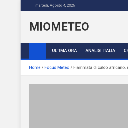
Skip
martedì, Agosto 4, 2026
to
content
MIOMETEO
ULTIMA ORA
ANALISI ITALIA
C
Home
Focus Meteo
Fiammata di caldo africano, s