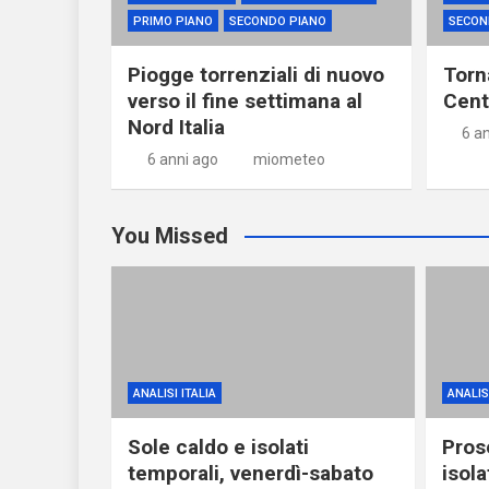
PRIMO PIANO
SECONDO PIANO
SECON
Piogge torrenziali di nuovo
Torna
verso il fine settimana al
Centr
Nord Italia
6 a
6 anni ago
miometeo
You Missed
ANALISI ITALIA
ANALISI
Sole caldo e isolati
Pros
temporali, venerdì-sabato
isola