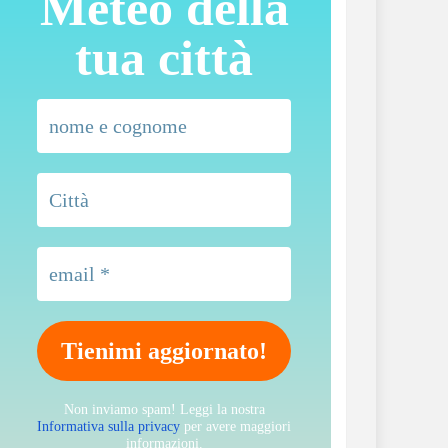
Meteo della
tua città
Non inviamo spam! Leggi la nostra
Informativa sulla privacy
per avere maggiori
informazioni.