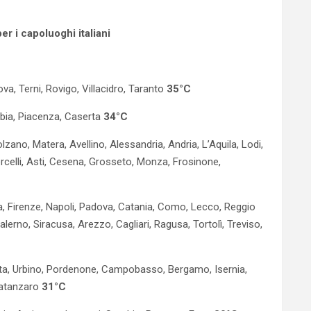
r i capoluoghi italiani
va, Terni, Rovigo, Villacidro, Taranto
35°C
lbia, Piacenza, Caserta
34°C
ano, Matera, Avellino, Alessandria, Andria, L’Aquila, Lodi,
Vercelli, Asti, Cesena, Grosseto, Monza, Frosinone,
ta, Firenze, Napoli, Padova, Catania, Como, Lecco, Reggio
alerno, Siracusa, Arezzo, Cagliari, Ragusa, Tortolì, Treviso,
rata, Urbino, Pordenone, Campobasso, Bergamo, Isernia,
Catanzaro
31°C