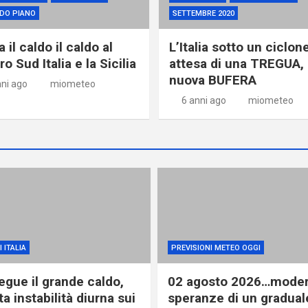
DO PIANO
SETTEMBRE 2020
 il caldo il caldo al
L’Italia sotto un ciclone
o Sud Italia e la Sicilia
attesa di una TREGUA, 
nuova BUFERA
nni ago
miometeo
6 anni ago
miometeo
 ITALIA
PREVISIONI METEO OGGI
egue il grande caldo,
02 agosto 2026…moder
ta instabilità diurna sui
speranze di un gradual