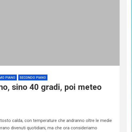
MO PIANO
SECONDO PIANO
o, sino 40 gradi, poi meteo
iuttosto calda, con temperature che andranno oltre le medie
ni erano divenuti quotidiani, ma che ora consideriamo