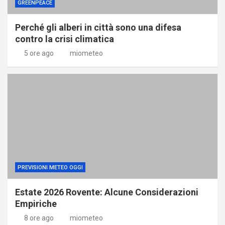
GREENPEACE
Perché gli alberi in città sono una difesa
contro la crisi climatica
5 ore ago
miometeo
PREVISIONI METEO OGGI
Estate 2026 Rovente: Alcune Considerazioni
Empiriche
8 ore ago
miometeo