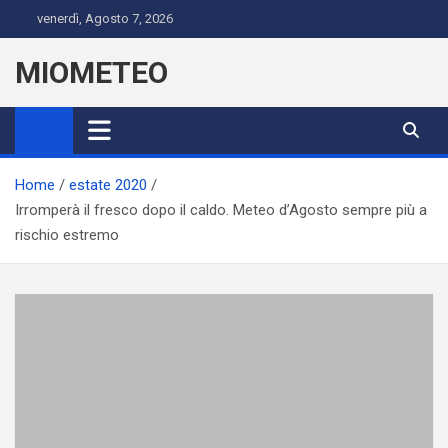
Skip
venerdì, Agosto 7, 2026
to
content
MIOMETEO
Home
estate 2020
Irromperà il fresco dopo il caldo. Meteo d’Agosto sempre più a
rischio estremo