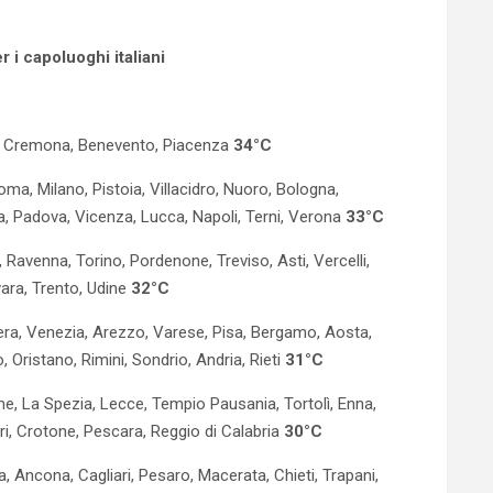
 i capoluoghi italiani
rta, Cremona, Benevento, Piacenza
34°C
a, Milano, Pistoia, Villacidro, Nuoro, Bologna,
ia, Padova, Vicenza, Lucca, Napoli, Terni, Verona
33°C
 Ravenna, Torino, Pordenone, Treviso, Asti, Vercelli,
vara, Trento, Udine
32°C
tera, Venezia, Arezzo, Varese, Pisa, Bergamo, Aosta,
, Oristano, Rimini, Sondrio, Andria, Rieti
31°C
one, La Spezia, Lecce, Tempio Pausania, Tortolì, Enna,
ri, Crotone, Pescara, Reggio di Calabria
30°C
, Ancona, Cagliari, Pesaro, Macerata, Chieti, Trapani,