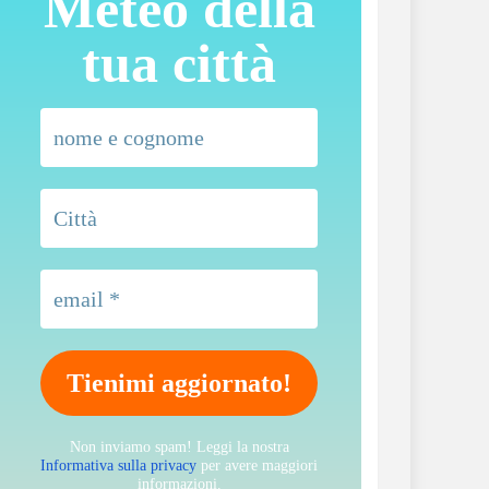
Meteo della
tua città
Non inviamo spam! Leggi la nostra
Informativa sulla privacy
per avere maggiori
informazioni.