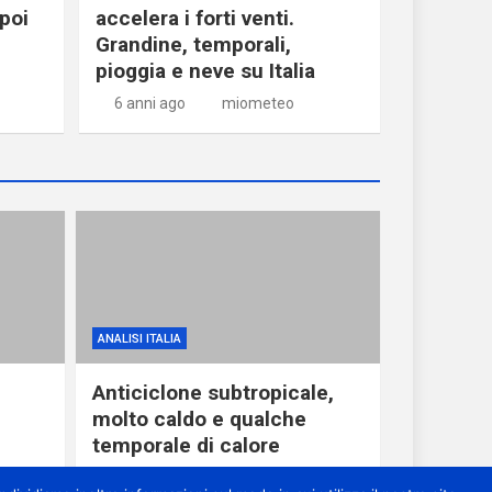
poi
accelera i forti venti.
Grandine, temporali,
pioggia e neve su Italia
6 anni ago
miometeo
ANALISI ITALIA
Anticiclone subtropicale,
molto caldo e qualche
temporale di calore
1 giorno ago
miometeo