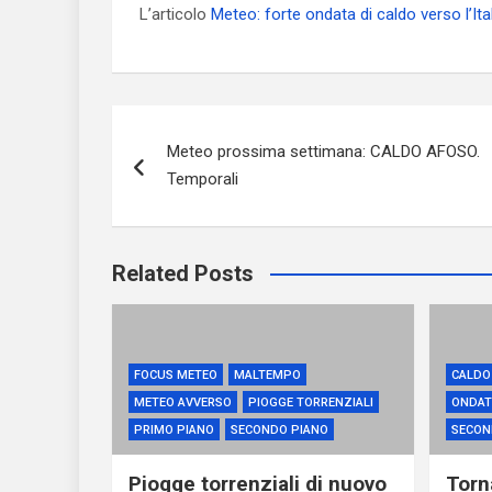
L’articolo
Meteo: forte ondata di caldo verso l’Ita
Navigazione
Meteo prossima settimana: CALDO AFOSO.
articoli
Temporali
Related Posts
FOCUS METEO
MALTEMPO
CALDO
METEO AVVERSO
PIOGGE TORRENZIALI
ONDAT
PRIMO PIANO
SECONDO PIANO
SECON
Piogge torrenziali di nuovo
Torna