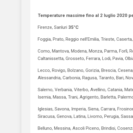
Temperature massime fino al 2 luglio 2020 per
Firenze, Sanluri
35°C
Foggia, Prato, Reggio nell’Emilia, Trieste, Case
Como, Mantova, Modena, Monza, Parma, Forlì, Rom
Caltanissetta, Grosseto, Ferrara, Lodi, Pavia, Olb
Lecco, Rovigo, Bolzano, Gorizia, Brescia, Cesena,
Alessandria, Carbonia, Ragusa, Taranto, Bari, No
Salerno, Verbania, Viterbo, Avellino, Catania, Ma
Isernia, Massa, Trani, Agrigento, Barletta, Palermo
Iglesias, Savona, Imperia, Siena, Carrara, Frosin
Siracusa, Genova, Latina, Livorno, Perugia, Sassa
Belluno, Messina, Ascoli Piceno, Brindisi, Cosenza