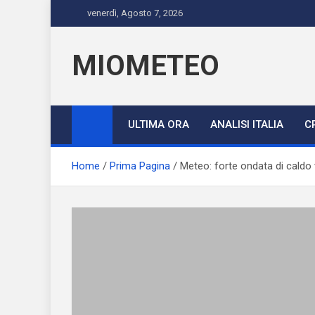
Skip
venerdì, Agosto 7, 2026
to
content
MIOMETEO
ULTIMA ORA
ANALISI ITALIA
C
Home
Prima Pagina
Meteo: forte ondata di caldo v