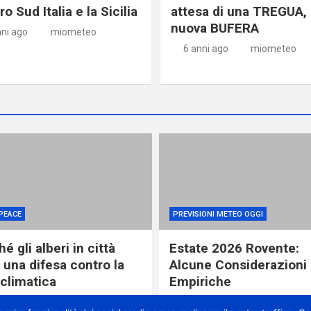
o Sud Italia e la Sicilia
attesa di una TREGUA, 
nuova BUFERA
nni ago
miometeo
6 anni ago
miometeo
PEACE
PREVISIONI METEO OGGI
é gli alberi in città
Estate 2026 Rovente:
 una difesa contro la
Alcune Considerazioni
 climatica
Empiriche
ore ago
miometeo
21 ore ago
miometeo