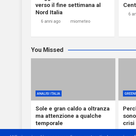
verso il fine settimana al
Centr
Nord Italia
6 a
6 anni ago
miometeo
You Missed
ANALISI ITALIA
GREEN
Sole e gran caldo a oltranza
Perch
ma attenzione a qualche
sono
temporale
crisi
10 ore ago
miometeo
18 