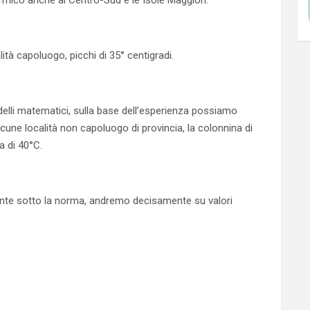
ico anche al Centro-Sud e le Isole Maggiori.
ità capoluogo, picchi di 35° centigradi.
odelli matematici, sulla base dell’esperienza possiamo
cune località non capoluogo di provincia, la colonnina di
a di 40°C.
nte sotto la norma, andremo decisamente su valori