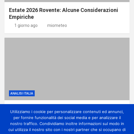
Estate 2026 Rovente: Alcune Considerazioni
Empiriche
1 giorno ago
miometeo
ANALISI ITALIA
Anticiclone subtropicale, molto caldo e
Utilizziamo i cookie per personalizzare contenuti ed annunci,
qualche temporale di calore
per fornire funzionalità dei social media e per analizzare il
2 giorni ago
miometeo
nostro traffico. Condividiamo inoltre informazioni sul modo in
cui utilizza il nostro sito con i nostri partner che si occupano di